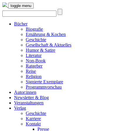
toggle menu
Bücher
Biografie
Ernährung & Kochen
Geschichte
Gesellschaft & Aktuelles
Humor & Satire
Literatur
Non-Book
Ratgeber
Reise
Religion
Signierte Exemplare
Programmvorschau
Autor:innen
Newsletter & Blog
Veranstaltungen
Verlag
Geschichte
Karriere
Kontakt
Presse