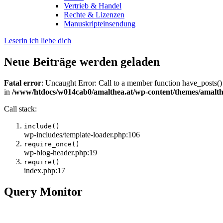
Vertrieb & Handel
Rechte & Lizenzen
Manuskripteinsendung
Leserin ich liebe dich
Neue Beiträge werden geladen
Fatal error
: Uncaught Error: Call to a member function have_posts()
in
/www/htdocs/w014cab0/amalthea.at/wp-content/themes/amalth
Call stack:
include()
wp-includes/template-loader.php:106
require_once()
wp-blog-header.php:19
require()
index.php:17
Query Monitor