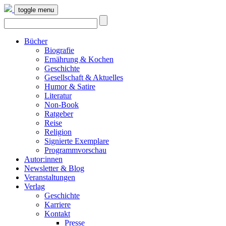
toggle menu
Bücher
Biografie
Ernährung & Kochen
Geschichte
Gesellschaft & Aktuelles
Humor & Satire
Literatur
Non-Book
Ratgeber
Reise
Religion
Signierte Exemplare
Programmvorschau
Autor:innen
Newsletter & Blog
Veranstaltungen
Verlag
Geschichte
Karriere
Kontakt
Presse