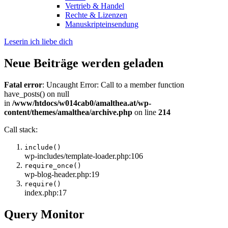
Vertrieb & Handel
Rechte & Lizenzen
Manuskripteinsendung
Leserin ich liebe dich
Neue Beiträge werden geladen
Fatal error
: Uncaught Error: Call to a member function
have_posts() on null
in
/www/htdocs/w014cab0/amalthea.at/wp-
content/themes/amalthea/archive.php
on line
214
Call stack:
include()
wp-includes/template-loader.php:106
require_once()
wp-blog-header.php:19
require()
index.php:17
Query Monitor