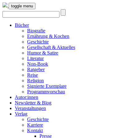
toggle menu
Bücher
Biografie
Ernährung & Kochen
Geschichte
Gesellschaft & Aktuelles
Humor & Satire
Literatur
Non-Book
Ratgeber
Reise
Religion
Signierte Exemplare
Programmvorschau
Autor:innen
Newsletter & Blog
Veranstaltungen
Verlag
Geschichte
Karriere
Kontakt
Presse