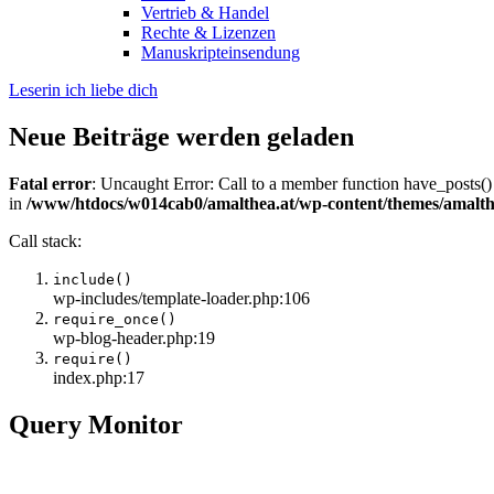
Vertrieb & Handel
Rechte & Lizenzen
Manuskripteinsendung
Leserin ich liebe dich
Neue Beiträge werden geladen
Fatal error
: Uncaught Error: Call to a member function have_posts()
in
/www/htdocs/w014cab0/amalthea.at/wp-content/themes/amalth
Call stack:
include()
wp-includes/template-loader.php:106
require_once()
wp-blog-header.php:19
require()
index.php:17
Query Monitor