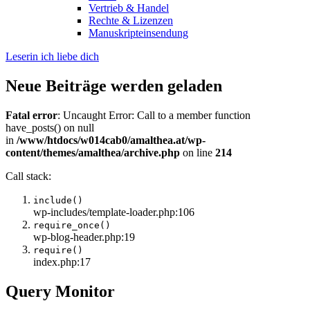
Vertrieb & Handel
Rechte & Lizenzen
Manuskripteinsendung
Leserin ich liebe dich
Neue Beiträge werden geladen
Fatal error
: Uncaught Error: Call to a member function
have_posts() on null
in
/www/htdocs/w014cab0/amalthea.at/wp-
content/themes/amalthea/archive.php
on line
214
Call stack:
include()
wp-includes/template-loader.php:106
require_once()
wp-blog-header.php:19
require()
index.php:17
Query Monitor