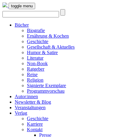
toggle menu
Bücher
Biografie
Ernährung & Kochen
Geschichte
Gesellschaft & Aktuelles
Humor & Satire
Literatur
Non-Book
Ratgeber
Reise
Religion
Signierte Exemplare
Programmvorschau
Autor:innen
Newsletter & Blog
Veranstaltungen
Verlag
Geschichte
Karriere
Kontakt
Presse