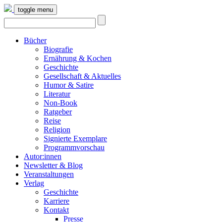
toggle menu
Bücher
Biografie
Ernährung & Kochen
Geschichte
Gesellschaft & Aktuelles
Humor & Satire
Literatur
Non-Book
Ratgeber
Reise
Religion
Signierte Exemplare
Programmvorschau
Autor:innen
Newsletter & Blog
Veranstaltungen
Verlag
Geschichte
Karriere
Kontakt
Presse