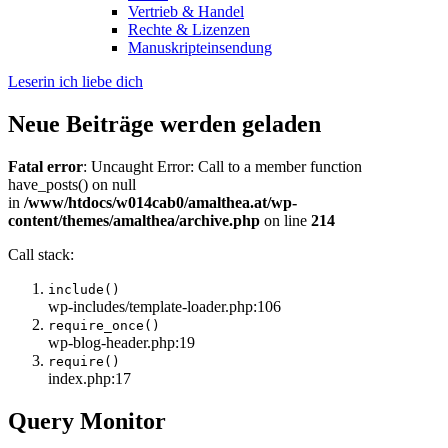
Vertrieb & Handel
Rechte & Lizenzen
Manuskripteinsendung
Leserin ich liebe dich
Neue Beiträge werden geladen
Fatal error
: Uncaught Error: Call to a member function
have_posts() on null
in
/www/htdocs/w014cab0/amalthea.at/wp-
content/themes/amalthea/archive.php
on line
214
Call stack:
include()
wp-includes/template-loader.php:106
require_once()
wp-blog-header.php:19
require()
index.php:17
Query Monitor