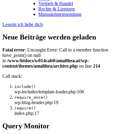
Vertrieb & Handel
Rechte & Lizenzen
Manuskripteinsendung
Leserin ich liebe dich
Neue Beiträge werden geladen
Fatal error
: Uncaught Error: Call to a member function
have_posts() on null
in
/www/htdocs/w014cab0/amalthea.at/wp-
content/themes/amalthea/archive.php
on line
214
Call stack:
include()
wp-includes/template-loader.php:106
require_once()
wp-blog-header.php:19
require()
index.php:17
Query Monitor