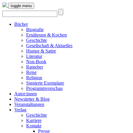
toggle menu
Bücher
Biografie
Ernährung & Kochen
Geschichte
Gesellschaft & Aktuelles
Humor & Satire
Literatur
Non-Book
Ratgeber
Reise
Religion
Signierte Exemplare
Programmvorschau
Autor:innen
Newsletter & Blog
Veranstaltungen
Verlag
Geschichte
Karriere
Kontakt
Presse