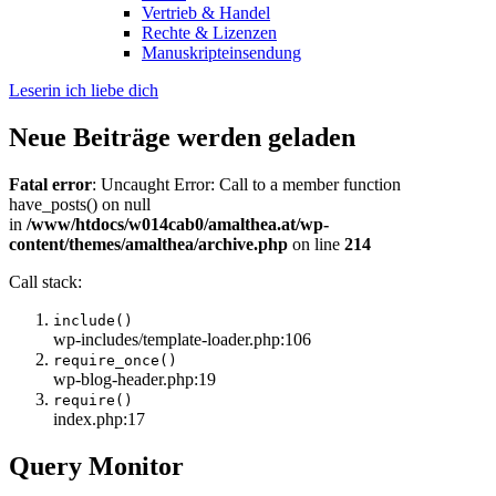
Vertrieb & Handel
Rechte & Lizenzen
Manuskripteinsendung
Leserin ich liebe dich
Neue Beiträge werden geladen
Fatal error
: Uncaught Error: Call to a member function
have_posts() on null
in
/www/htdocs/w014cab0/amalthea.at/wp-
content/themes/amalthea/archive.php
on line
214
Call stack:
include()
wp-includes/template-loader.php:106
require_once()
wp-blog-header.php:19
require()
index.php:17
Query Monitor