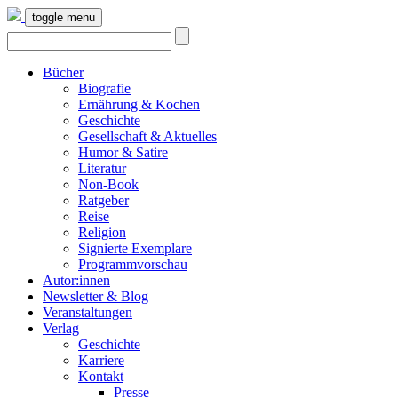
toggle menu
Bücher
Biografie
Ernährung & Kochen
Geschichte
Gesellschaft & Aktuelles
Humor & Satire
Literatur
Non-Book
Ratgeber
Reise
Religion
Signierte Exemplare
Programmvorschau
Autor:innen
Newsletter & Blog
Veranstaltungen
Verlag
Geschichte
Karriere
Kontakt
Presse