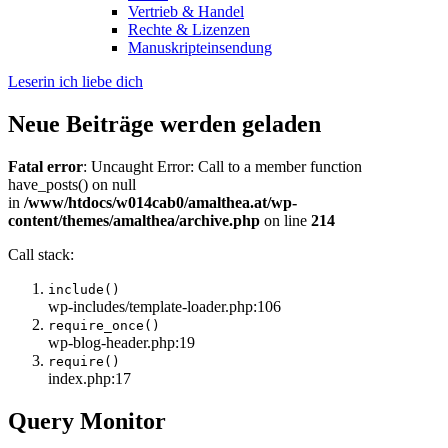
Vertrieb & Handel
Rechte & Lizenzen
Manuskripteinsendung
Leserin ich liebe dich
Neue Beiträge werden geladen
Fatal error
: Uncaught Error: Call to a member function
have_posts() on null
in
/www/htdocs/w014cab0/amalthea.at/wp-
content/themes/amalthea/archive.php
on line
214
Call stack:
include()
wp-includes/template-loader.php:106
require_once()
wp-blog-header.php:19
require()
index.php:17
Query Monitor