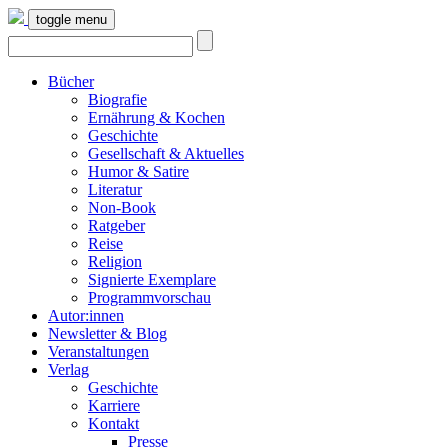
toggle menu
Bücher
Biografie
Ernährung & Kochen
Geschichte
Gesellschaft & Aktuelles
Humor & Satire
Literatur
Non-Book
Ratgeber
Reise
Religion
Signierte Exemplare
Programmvorschau
Autor:innen
Newsletter & Blog
Veranstaltungen
Verlag
Geschichte
Karriere
Kontakt
Presse