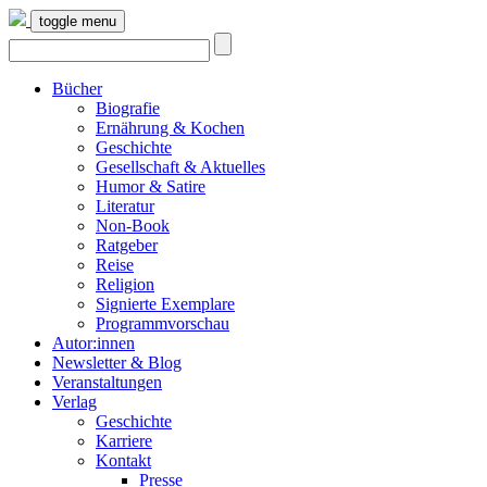
toggle menu
Bücher
Biografie
Ernährung & Kochen
Geschichte
Gesellschaft & Aktuelles
Humor & Satire
Literatur
Non-Book
Ratgeber
Reise
Religion
Signierte Exemplare
Programmvorschau
Autor:innen
Newsletter & Blog
Veranstaltungen
Verlag
Geschichte
Karriere
Kontakt
Presse