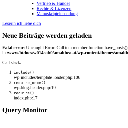
Vertrieb & Handel
Rechte & Lizenzen
Manuskripteinsendung
Leserin ich liebe dich
Neue Beiträge werden geladen
Fatal error
: Uncaught Error: Call to a member function have_posts()
in
/www/htdocs/w014cab0/amalthea.at/wp-content/themes/amalth
Call stack:
include()
wp-includes/template-loader.php:106
require_once()
wp-blog-header.php:19
require()
index.php:17
Query Monitor