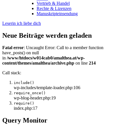
Vertrieb & Handel
Rechte & Lizenzen
Manuskripteinsendung
Leserin ich liebe dich
Neue Beiträge werden geladen
Fatal error
: Uncaught Error: Call to a member function
have_posts() on null
in
/www/htdocs/w014cab0/amalthea.at/wp-
content/themes/amalthea/archive.php
on line
214
Call stack:
include()
wp-includes/template-loader.php:106
require_once()
wp-blog-header.php:19
require()
index.php:17
Query Monitor