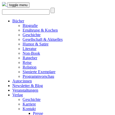
toggle menu
Bücher
Biografie
Ernährung & Kochen
Geschichte
Gesellschaft & Aktuelles
Humor & Satire
Literatur
Non-Book
Ratgeber
Reise
Religion
Signierte Exemplare
Programmvorschau
Autor:innen
Newsletter & Blog
Veranstaltungen
Verlag
Geschichte
Karriere
Kontakt
Presse