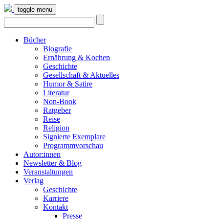
toggle menu
Bücher
Biografie
Ernährung & Kochen
Geschichte
Gesellschaft & Aktuelles
Humor & Satire
Literatur
Non-Book
Ratgeber
Reise
Religion
Signierte Exemplare
Programmvorschau
Autor:innen
Newsletter & Blog
Veranstaltungen
Verlag
Geschichte
Karriere
Kontakt
Presse