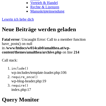
Vertrieb & Handel
Rechte & Lizenzen
Manuskripteinsendung
Leserin ich liebe dich
Neue Beiträge werden geladen
Fatal error
: Uncaught Error: Call to a member function
have_posts() on null
in
/www/htdocs/w014cab0/amalthea.at/wp-
content/themes/amalthea/archive.php
on line
214
Call stack:
include()
wp-includes/template-loader.php:106
require_once()
wp-blog-header.php:19
require()
index.php:17
Query Monitor