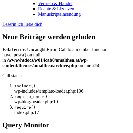
Vertrieb & Handel
Rechte & Lizenzen
Manuskripteinsendung
Leserin ich liebe dich
Neue Beiträge werden geladen
Fatal error
: Uncaught Error: Call to a member function
have_posts() on null
in
/www/htdocs/w014cab0/amalthea.at/wp-
content/themes/amalthea/archive.php
on line
214
Call stack:
include()
wp-includes/template-loader.php:106
require_once()
wp-blog-header.php:19
require()
index.php:17
Query Monitor