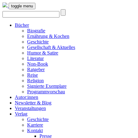
toggle menu
Bücher
Biografie
Ernährung & Kochen
Geschichte
Gesellschaft & Aktuelles
Humor & Satire
Literatur
Non-Book
Ratgeber
Reise
Religion
Signierte Exemplare
Programmvorschau
Autor:innen
Newsletter & Blog
Veranstaltungen
Verlag
Geschichte
Karriere
Kontakt
Presse