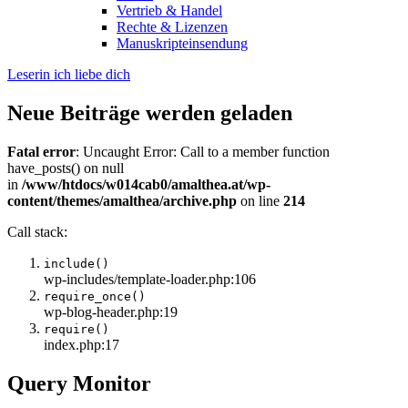
Vertrieb & Handel
Rechte & Lizenzen
Manuskripteinsendung
Leserin ich liebe dich
Neue Beiträge werden geladen
Fatal error
: Uncaught Error: Call to a member function
have_posts() on null
in
/www/htdocs/w014cab0/amalthea.at/wp-
content/themes/amalthea/archive.php
on line
214
Call stack:
include()
wp-includes/template-loader.php:106
require_once()
wp-blog-header.php:19
require()
index.php:17
Query Monitor