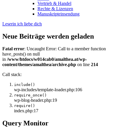
Vertrieb & Handel
Rechte & Lizenzen
Manuskripteinsendung
Leserin ich liebe dich
Neue Beiträge werden geladen
Fatal error
: Uncaught Error: Call to a member function
have_posts() on null
in
/www/htdocs/w014cab0/amalthea.at/wp-
content/themes/amalthea/archive.php
on line
214
Call stack:
include()
wp-includes/template-loader.php:106
require_once()
wp-blog-header.php:19
require()
index.php:17
Query Monitor