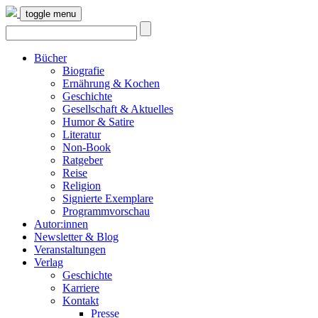
toggle menu
Bücher
Biografie
Ernährung & Kochen
Geschichte
Gesellschaft & Aktuelles
Humor & Satire
Literatur
Non-Book
Ratgeber
Reise
Religion
Signierte Exemplare
Programmvorschau
Autor:innen
Newsletter & Blog
Veranstaltungen
Verlag
Geschichte
Karriere
Kontakt
Presse