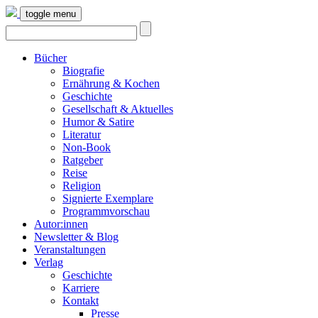
toggle menu
Bücher
Biografie
Ernährung & Kochen
Geschichte
Gesellschaft & Aktuelles
Humor & Satire
Literatur
Non-Book
Ratgeber
Reise
Religion
Signierte Exemplare
Programmvorschau
Autor:innen
Newsletter & Blog
Veranstaltungen
Verlag
Geschichte
Karriere
Kontakt
Presse