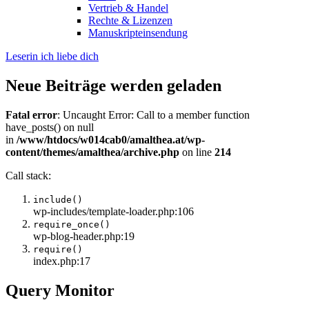
Vertrieb & Handel
Rechte & Lizenzen
Manuskripteinsendung
Leserin ich liebe dich
Neue Beiträge werden geladen
Fatal error
: Uncaught Error: Call to a member function
have_posts() on null
in
/www/htdocs/w014cab0/amalthea.at/wp-
content/themes/amalthea/archive.php
on line
214
Call stack:
include()
wp-includes/template-loader.php:106
require_once()
wp-blog-header.php:19
require()
index.php:17
Query Monitor