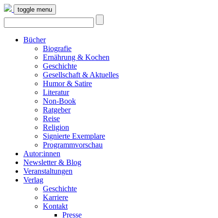
toggle menu
Bücher
Biografie
Ernährung & Kochen
Geschichte
Gesellschaft & Aktuelles
Humor & Satire
Literatur
Non-Book
Ratgeber
Reise
Religion
Signierte Exemplare
Programmvorschau
Autor:innen
Newsletter & Blog
Veranstaltungen
Verlag
Geschichte
Karriere
Kontakt
Presse