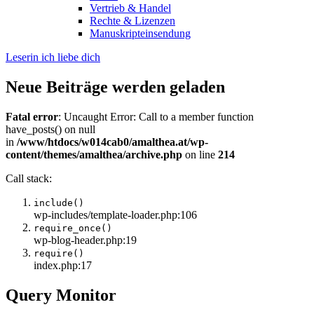
Vertrieb & Handel
Rechte & Lizenzen
Manuskripteinsendung
Leserin ich liebe dich
Neue Beiträge werden geladen
Fatal error
: Uncaught Error: Call to a member function
have_posts() on null
in
/www/htdocs/w014cab0/amalthea.at/wp-
content/themes/amalthea/archive.php
on line
214
Call stack:
include()
wp-includes/template-loader.php:106
require_once()
wp-blog-header.php:19
require()
index.php:17
Query Monitor