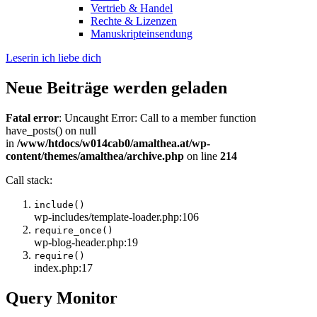
Vertrieb & Handel
Rechte & Lizenzen
Manuskripteinsendung
Leserin ich liebe dich
Neue Beiträge werden geladen
Fatal error
: Uncaught Error: Call to a member function
have_posts() on null
in
/www/htdocs/w014cab0/amalthea.at/wp-
content/themes/amalthea/archive.php
on line
214
Call stack:
include()
wp-includes/template-loader.php:106
require_once()
wp-blog-header.php:19
require()
index.php:17
Query Monitor