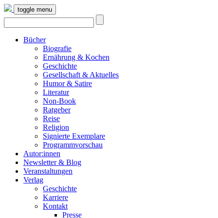
toggle menu
Bücher
Biografie
Ernährung & Kochen
Geschichte
Gesellschaft & Aktuelles
Humor & Satire
Literatur
Non-Book
Ratgeber
Reise
Religion
Signierte Exemplare
Programmvorschau
Autor:innen
Newsletter & Blog
Veranstaltungen
Verlag
Geschichte
Karriere
Kontakt
Presse