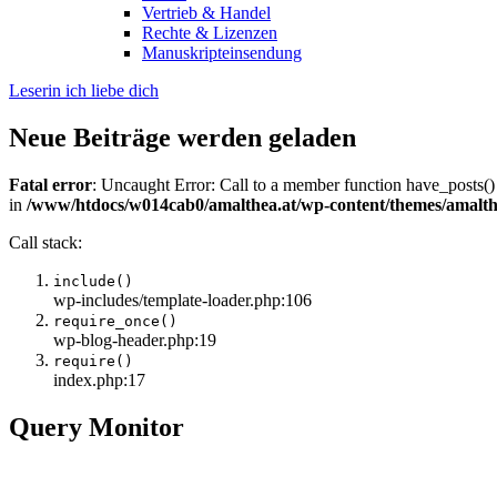
Vertrieb & Handel
Rechte & Lizenzen
Manuskripteinsendung
Leserin ich liebe dich
Neue Beiträge werden geladen
Fatal error
: Uncaught Error: Call to a member function have_posts()
in
/www/htdocs/w014cab0/amalthea.at/wp-content/themes/amalth
Call stack:
include()
wp-includes/template-loader.php:106
require_once()
wp-blog-header.php:19
require()
index.php:17
Query Monitor