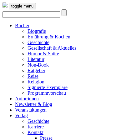
toggle menu
Bücher
Biografie
Ernährung & Kochen
Geschichte
Gesellschaft & Aktuelles
Humor & Satire
Literatur
Non-Book
Ratgeber
Reise
Religion
Signierte Exemplare
Programmvorschau
Autor:innen
Newsletter & Blog
Veranstaltungen
Verlag
Geschichte
Karriere
Kontakt
Presse