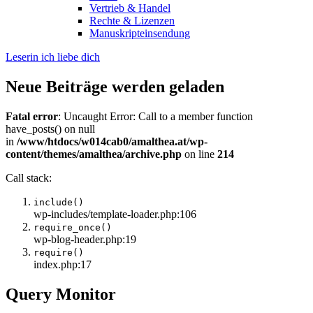
Vertrieb & Handel
Rechte & Lizenzen
Manuskripteinsendung
Leserin ich liebe dich
Neue Beiträge werden geladen
Fatal error
: Uncaught Error: Call to a member function
have_posts() on null
in
/www/htdocs/w014cab0/amalthea.at/wp-
content/themes/amalthea/archive.php
on line
214
Call stack:
include()
wp-includes/template-loader.php:106
require_once()
wp-blog-header.php:19
require()
index.php:17
Query Monitor