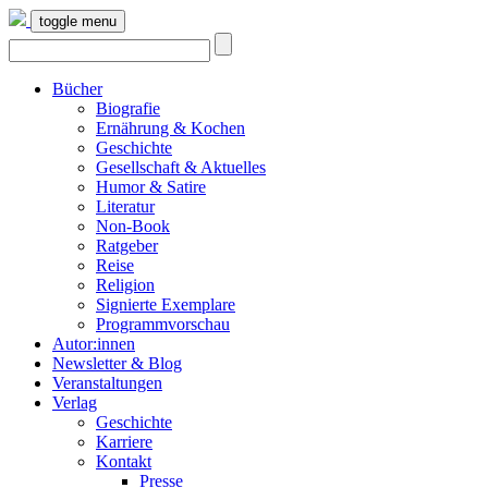
toggle menu
Bücher
Biografie
Ernährung & Kochen
Geschichte
Gesellschaft & Aktuelles
Humor & Satire
Literatur
Non-Book
Ratgeber
Reise
Religion
Signierte Exemplare
Programmvorschau
Autor:innen
Newsletter & Blog
Veranstaltungen
Verlag
Geschichte
Karriere
Kontakt
Presse