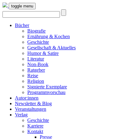
toggle menu
Bücher
Biografie
Ernährung & Kochen
Geschichte
Gesellschaft & Aktuelles
Humor & Satire
Literatur
Non-Book
Ratgeber
Reise
Religion
Signierte Exemplare
Programmvorschau
Autor:innen
Newsletter & Blog
Veranstaltungen
Verlag
Geschichte
Karriere
Kontakt
Presse