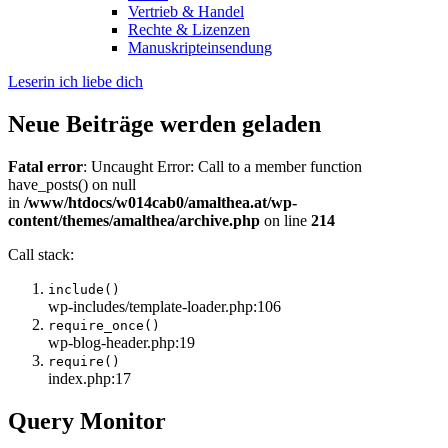
Vertrieb & Handel
Rechte & Lizenzen
Manuskripteinsendung
Leserin ich liebe dich
Neue Beiträge werden geladen
Fatal error
: Uncaught Error: Call to a member function
have_posts() on null
in
/www/htdocs/w014cab0/amalthea.at/wp-
content/themes/amalthea/archive.php
on line
214
Call stack:
include()
wp-includes/template-loader.php:106
require_once()
wp-blog-header.php:19
require()
index.php:17
Query Monitor