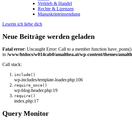
Vertrieb & Handel
Rechte & Lizenzen
Manuskripteinsendung
Leserin ich liebe dich
Neue Beiträge werden geladen
Fatal error
: Uncaught Error: Call to a member function have_posts()
in
/www/htdocs/w014cab0/amalthea.at/wp-content/themes/amalth
Call stack:
include()
wp-includes/template-loader.php:106
require_once()
wp-blog-header.php:19
require()
index.php:17
Query Monitor