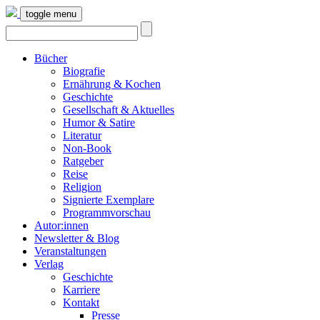
toggle menu
Bücher
Biografie
Ernährung & Kochen
Geschichte
Gesellschaft & Aktuelles
Humor & Satire
Literatur
Non-Book
Ratgeber
Reise
Religion
Signierte Exemplare
Programmvorschau
Autor:innen
Newsletter & Blog
Veranstaltungen
Verlag
Geschichte
Karriere
Kontakt
Presse