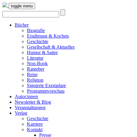
toggle menu
Bücher
Biografie
Ernährung & Kochen
Geschichte
Gesellschaft & Aktuelles
Humor & Satire
Literatur
Non-Book
Ratgeber
Reise
Religion
Signierte Exemplare
Programmvorschau
Autor:innen
Newsletter & Blog
Veranstaltungen
Verlag
Geschichte
Karriere
Kontakt
Presse