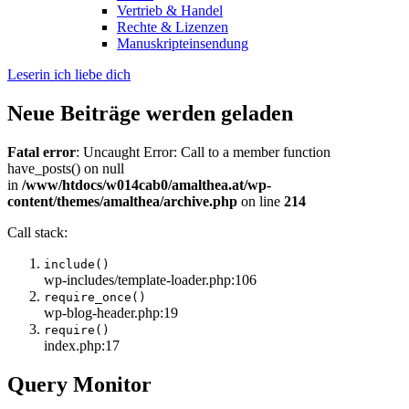
Vertrieb & Handel
Rechte & Lizenzen
Manuskripteinsendung
Leserin ich liebe dich
Neue Beiträge werden geladen
Fatal error
: Uncaught Error: Call to a member function
have_posts() on null
in
/www/htdocs/w014cab0/amalthea.at/wp-
content/themes/amalthea/archive.php
on line
214
Call stack:
include()
wp-includes/template-loader.php:106
require_once()
wp-blog-header.php:19
require()
index.php:17
Query Monitor