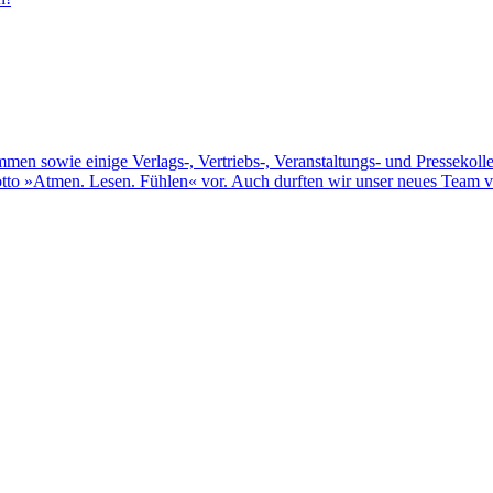
mmen sowie einige Verlags-, Vertriebs-, Veranstaltungs- und Pressekol
tto »Atmen. Lesen. Fühlen« vor. Auch durften wir unser neues Team vo