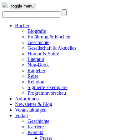
toggle menu
Bücher
Biografie
Ernährung & Kochen
Geschichte
Gesellschaft & Aktuelles
Humor & Satire
Literatur
Non-Book
Ratgeber
Reise
Religion
Signierte Exemplare
Programmvorschau
Autor:innen
Newsletter & Blog
Veranstaltungen
Verlag
Geschichte
Karriere
Kontakt
Presse