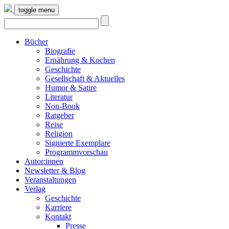
toggle menu
Bücher
Biografie
Ernährung & Kochen
Geschichte
Gesellschaft & Aktuelles
Humor & Satire
Literatur
Non-Book
Ratgeber
Reise
Religion
Signierte Exemplare
Programmvorschau
Autor:innen
Newsletter & Blog
Veranstaltungen
Verlag
Geschichte
Karriere
Kontakt
Presse