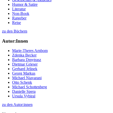
Humor & Satire
Literatur
Non-Book
Ratgeber
Reise
zu den Büchern
Autor:Innen
Marie-Theres Arnbom
Zdenka Becker
Barbara Dmytrasz
Dietmar Grieser
Gerhard Jelinek
Georg Markus
Michael Niavarani
Otto Schenk
Michael Schottenberg
Danielle Spera
Ursula Vybiral
zu den Autor:innen