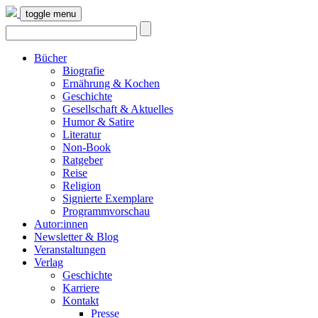
toggle menu
Bücher
Biografie
Ernährung & Kochen
Geschichte
Gesellschaft & Aktuelles
Humor & Satire
Literatur
Non-Book
Ratgeber
Reise
Religion
Signierte Exemplare
Programmvorschau
Autor:innen
Newsletter & Blog
Veranstaltungen
Verlag
Geschichte
Karriere
Kontakt
Presse