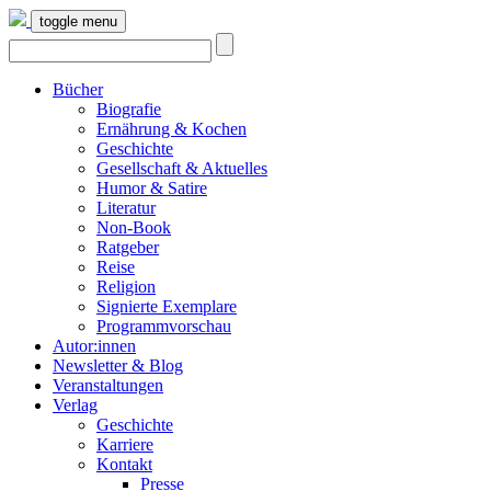
toggle menu
Bücher
Biografie
Ernährung & Kochen
Geschichte
Gesellschaft & Aktuelles
Humor & Satire
Literatur
Non-Book
Ratgeber
Reise
Religion
Signierte Exemplare
Programmvorschau
Autor:innen
Newsletter & Blog
Veranstaltungen
Verlag
Geschichte
Karriere
Kontakt
Presse