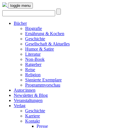
toggle menu
Bücher
Biografie
Ernährung & Kochen
Geschichte
Gesellschaft & Aktuelles
Humor & Satire
Literatur
Non-Book
Ratgeber
Reise
Religion
Signierte Exemplare
Programmvorschau
Autor:innen
Newsletter & Blog
Veranstaltungen
Verlag
Geschichte
Karriere
Kontakt
Presse