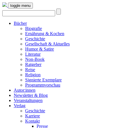
toggle menu
Bücher
Biografie
Ernährung & Kochen
Geschichte
Gesellschaft & Aktuelles
Humor & Satire
Literatur
Non-Book
Ratgeber
Reise
Religion
Signierte Exemplare
Programmvorschau
Autor:innen
Newsletter & Blog
Veranstaltungen
Verlag
Geschichte
Karriere
Kontakt
Presse