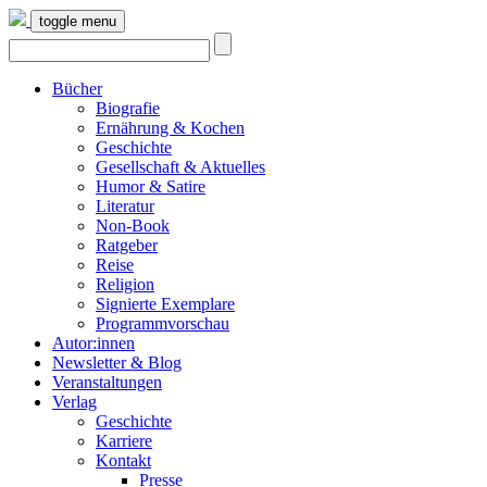
toggle menu
Bücher
Biografie
Ernährung & Kochen
Geschichte
Gesellschaft & Aktuelles
Humor & Satire
Literatur
Non-Book
Ratgeber
Reise
Religion
Signierte Exemplare
Programmvorschau
Autor:innen
Newsletter & Blog
Veranstaltungen
Verlag
Geschichte
Karriere
Kontakt
Presse