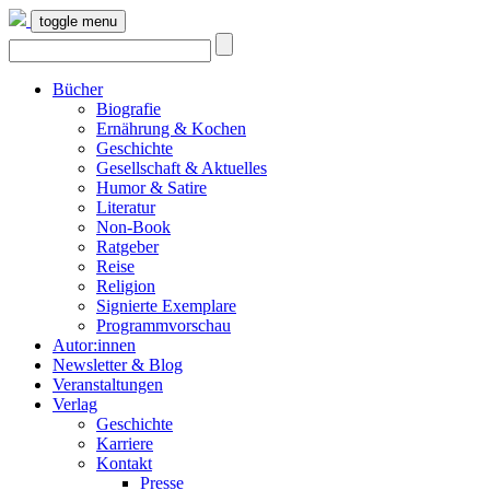
toggle menu
Bücher
Biografie
Ernährung & Kochen
Geschichte
Gesellschaft & Aktuelles
Humor & Satire
Literatur
Non-Book
Ratgeber
Reise
Religion
Signierte Exemplare
Programmvorschau
Autor:innen
Newsletter & Blog
Veranstaltungen
Verlag
Geschichte
Karriere
Kontakt
Presse