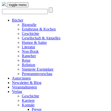
toggle menu
Bücher
Biografie
Ernährung & Kochen
Geschichte
Gesellschaft & Aktuelles
Humor & Satire
Literatur
Non-Book
Ratgeber
Reise
Religion
Signierte Exemplare
Programmvorschau
Autor:innen
Newsletter & Blog
Veranstaltungen
Verlag
Geschichte
Karriere
Kontakt
Presse