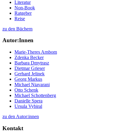
Literatur
Non-Book
Ratgeber
Reise
zu den Büchern
Autor:Innen
Marie-Theres Arnbom
Zdenka Becker
Barbara Dmytrasz
Dietmar Grieser
Gerhard Jelinek
Georg Markus
Michael Niavarani
Otto Schenk
Michael Schottenberg
Danielle Spera
Ursula Vybiral
zu den Autor:innen
Kontakt