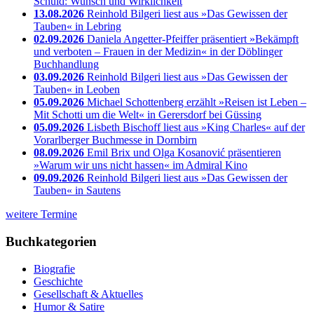
Schuld: Wunsch und Wirklichkeit
13.08.2026
Reinhold Bilgeri liest aus »Das Gewissen der
Tauben« in Lebring
02.09.2026
Daniela Angetter-Pfeiffer präsentiert »Bekämpft
und verboten – Frauen in der Medizin« in der Döblinger
Buchhandlung
03.09.2026
Reinhold Bilgeri liest aus »Das Gewissen der
Tauben« in Leoben
05.09.2026
Michael Schottenberg erzählt »Reisen ist Leben –
Mit Schotti um die Welt« in Gerersdorf bei Güssing
05.09.2026
Lisbeth Bischoff liest aus »King Charles« auf der
Vorarlberger Buchmesse in Dornbirn
08.09.2026
Emil Brix und Olga Kosanović präsentieren
»Warum wir uns nicht hassen« im Admiral Kino
09.09.2026
Reinhold Bilgeri liest aus »Das Gewissen der
Tauben« in Sautens
weitere Termine
Buchkategorien
Biografie
Geschichte
Gesellschaft & Aktuelles
Humor & Satire