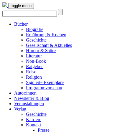
toggle menu
Bücher
Biografie
Ernährung & Kochen
Geschichte
Gesellschaft & Aktuelles
Humor & Satire
Literatur
Non-Book
Ratgeber
Reise
Religion
Signierte Exemplare
Programmvorschau
Autor:innen
Newsletter & Blog
Veranstaltungen
Verlag
Geschichte
Karriere
Kontakt
Presse