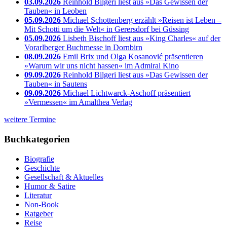
03.09.2026
Reinhold Bilgeri liest aus »Das Gewissen der
Tauben« in Leoben
05.09.2026
Michael Schottenberg erzählt »Reisen ist Leben –
Mit Schotti um die Welt« in Gerersdorf bei Güssing
05.09.2026
Lisbeth Bischoff liest aus »King Charles« auf der
Vorarlberger Buchmesse in Dornbirn
08.09.2026
Emil Brix und Olga Kosanović präsentieren
»Warum wir uns nicht hassen« im Admiral Kino
09.09.2026
Reinhold Bilgeri liest aus »Das Gewissen der
Tauben« in Sautens
09.09.2026
Michael Lichtwarck-Aschoff präsentiert
»Vermessen« im Amalthea Verlag
weitere Termine
Buchkategorien
Biografie
Geschichte
Gesellschaft & Aktuelles
Humor & Satire
Literatur
Non-Book
Ratgeber
Reise