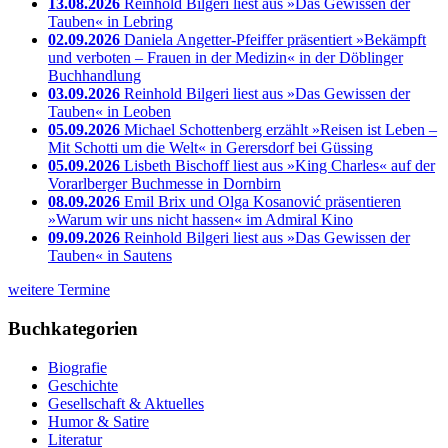
13.08.2026
Reinhold Bilgeri liest aus »Das Gewissen der
Tauben« in Lebring
02.09.2026
Daniela Angetter-Pfeiffer präsentiert »Bekämpft
und verboten – Frauen in der Medizin« in der Döblinger
Buchhandlung
03.09.2026
Reinhold Bilgeri liest aus »Das Gewissen der
Tauben« in Leoben
05.09.2026
Michael Schottenberg erzählt »Reisen ist Leben –
Mit Schotti um die Welt« in Gerersdorf bei Güssing
05.09.2026
Lisbeth Bischoff liest aus »King Charles« auf der
Vorarlberger Buchmesse in Dornbirn
08.09.2026
Emil Brix und Olga Kosanović präsentieren
»Warum wir uns nicht hassen« im Admiral Kino
09.09.2026
Reinhold Bilgeri liest aus »Das Gewissen der
Tauben« in Sautens
weitere Termine
Buchkategorien
Biografie
Geschichte
Gesellschaft & Aktuelles
Humor & Satire
Literatur