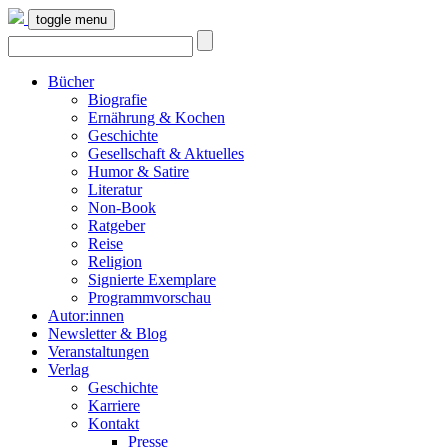
toggle menu
Bücher
Biografie
Ernährung & Kochen
Geschichte
Gesellschaft & Aktuelles
Humor & Satire
Literatur
Non-Book
Ratgeber
Reise
Religion
Signierte Exemplare
Programmvorschau
Autor:innen
Newsletter & Blog
Veranstaltungen
Verlag
Geschichte
Karriere
Kontakt
Presse