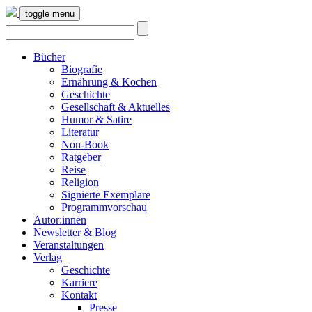
toggle menu
Bücher
Biografie
Ernährung & Kochen
Geschichte
Gesellschaft & Aktuelles
Humor & Satire
Literatur
Non-Book
Ratgeber
Reise
Religion
Signierte Exemplare
Programmvorschau
Autor:innen
Newsletter & Blog
Veranstaltungen
Verlag
Geschichte
Karriere
Kontakt
Presse