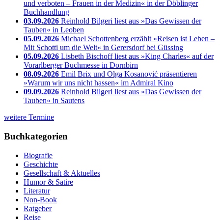
und verboten – Frauen in der Medizin« in der Döblinger
Buchhandlung
03.09.2026
Reinhold Bilgeri liest aus »Das Gewissen der
Tauben« in Leoben
05.09.2026
Michael Schottenberg erzählt »Reisen ist Leben –
Mit Schotti um die Welt« in Gerersdorf bei Güssing
05.09.2026
Lisbeth Bischoff liest aus »King Charles« auf der
Vorarlberger Buchmesse in Dornbirn
08.09.2026
Emil Brix und Olga Kosanović präsentieren
»Warum wir uns nicht hassen« im Admiral Kino
09.09.2026
Reinhold Bilgeri liest aus »Das Gewissen der
Tauben« in Sautens
weitere Termine
Buchkategorien
Biografie
Geschichte
Gesellschaft & Aktuelles
Humor & Satire
Literatur
Non-Book
Ratgeber
Reise