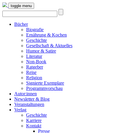
toggle menu
Bücher
Biografie
Ernährung & Kochen
Geschichte
Gesellschaft & Aktuelles
Humor & Satire
Literatur
Non-Book
Ratgeber
Reise
Religion
Signierte Exemplare
Programmvorschau
Autor:innen
Newsletter & Blog
Veranstaltungen
Verlag
Geschichte
Karriere
Kontakt
Presse