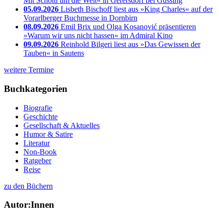
Mit Schotti um die Welt« in Gerersdorf bei Güssing
05.09.2026
Lisbeth Bischoff liest aus »King Charles« auf der
Vorarlberger Buchmesse in Dornbirn
08.09.2026
Emil Brix und Olga Kosanović präsentieren
»Warum wir uns nicht hassen« im Admiral Kino
09.09.2026
Reinhold Bilgeri liest aus »Das Gewissen der
Tauben« in Sautens
weitere Termine
Buchkategorien
Biografie
Geschichte
Gesellschaft & Aktuelles
Humor & Satire
Literatur
Non-Book
Ratgeber
Reise
zu den Büchern
Autor:Innen