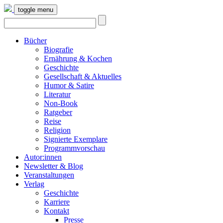
toggle menu
Bücher
Biografie
Ernährung & Kochen
Geschichte
Gesellschaft & Aktuelles
Humor & Satire
Literatur
Non-Book
Ratgeber
Reise
Religion
Signierte Exemplare
Programmvorschau
Autor:innen
Newsletter & Blog
Veranstaltungen
Verlag
Geschichte
Karriere
Kontakt
Presse