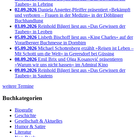
Tauben« in Lebring
02.09.2026
Daniela Angetter-Pfeiffer präsentiert »Bekämpft
und verboten – Frauen in der Medizin« in der Döblinger
Buchhandlung
03.09.2026
Reinhold Bilgeri liest aus »Das Gewissen der
Tauben« in Leoben
05.09.2026
Lisbeth Bischoff liest aus »King Charles« auf der
Vorarlberger Buchmesse in Dornbirn
05.09.2026
Michael Schottenberg erzählt »Reisen ist Leben –
Mit Schotti um die Welt« in Gerersdorf bei Güssing
08.09.2026
Emil Brix und Olga Kosanović präsentieren
»Warum wir uns nicht hassen« im Admiral Kino
09.09.2026
Reinhold Bilgeri liest aus »Das Gewissen der
Tauben« in Sautens
weitere Termine
Buchkategorien
Biografie
Geschichte
Gesellschaft & Aktuelles
Humor & Satire
Literatur