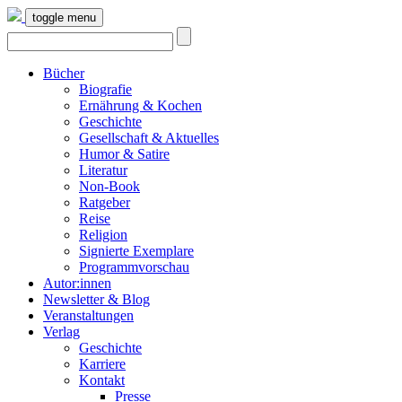
toggle menu
Bücher
Biografie
Ernährung & Kochen
Geschichte
Gesellschaft & Aktuelles
Humor & Satire
Literatur
Non-Book
Ratgeber
Reise
Religion
Signierte Exemplare
Programmvorschau
Autor:innen
Newsletter & Blog
Veranstaltungen
Verlag
Geschichte
Karriere
Kontakt
Presse