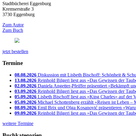
Stadtbücherei Eggenburg
Kremserstraße 3
3730 Eggenburg
Zum Autor
Zum Buch
jetzt bestellen
Termine
08.08.2026
Diskussion mit Lisbeth Bischoff: Schönheit & Sch
13.08.2026
Reinhold Bilgeri liest aus »Das Gewissen der Taub
02.09.2026
Daniela Angetter-Pfeiffer präsentiert »Bekämpft u
03.09.2026
Reinhold Bilgeri liest aus »Das Gewissen der Tau
05.09.2026
Lisbeth Bischoff liest aus »King Charles« auf der
05.09.2026
Michael Schottenberg erzählt »Reisen ist Leben – 
08.09.2026
Emil Brix und Olga Kosanović präsentieren »Waru
09.09.2026
Reinhold Bilgeri liest aus »Das Gewissen der Taub
weitere Termine
Buchkategorien