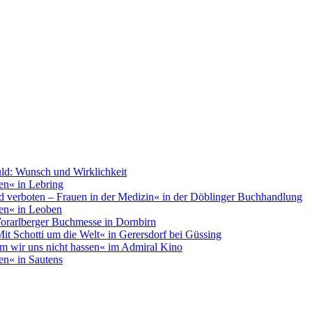
uld: Wunsch und Wirklichkeit
en« in Lebring
nd verboten – Frauen in der Medizin« in der Döblinger Buchhandlung
ben« in Leoben
 Vorarlberger Buchmesse in Dornbirn
Mit Schotti um die Welt« in Gerersdorf bei Güssing
m wir uns nicht hassen« im Admiral Kino
en« in Sautens