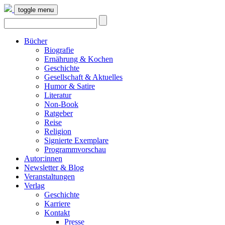
toggle menu
Bücher
Biografie
Ernährung & Kochen
Geschichte
Gesellschaft & Aktuelles
Humor & Satire
Literatur
Non-Book
Ratgeber
Reise
Religion
Signierte Exemplare
Programmvorschau
Autor:innen
Newsletter & Blog
Veranstaltungen
Verlag
Geschichte
Karriere
Kontakt
Presse