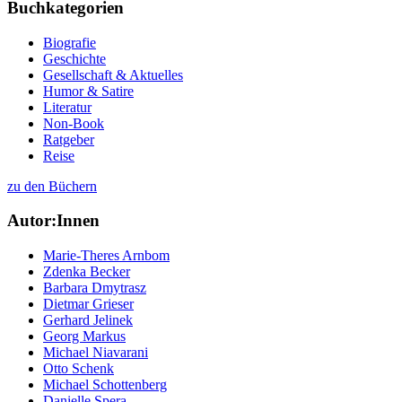
Buchkategorien
Biografie
Geschichte
Gesellschaft & Aktuelles
Humor & Satire
Literatur
Non-Book
Ratgeber
Reise
zu den Büchern
Autor:Innen
Marie-Theres Arnbom
Zdenka Becker
Barbara Dmytrasz
Dietmar Grieser
Gerhard Jelinek
Georg Markus
Michael Niavarani
Otto Schenk
Michael Schottenberg
Danielle Spera