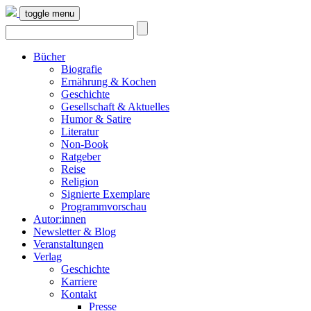
toggle menu
Bücher
Biografie
Ernährung & Kochen
Geschichte
Gesellschaft & Aktuelles
Humor & Satire
Literatur
Non-Book
Ratgeber
Reise
Religion
Signierte Exemplare
Programmvorschau
Autor:innen
Newsletter & Blog
Veranstaltungen
Verlag
Geschichte
Karriere
Kontakt
Presse