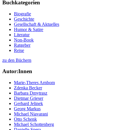
Buchkategorien
Biografie
Geschichte
Gesellschaft & Aktuelles
Humor & Satire
Literatur
Non-Book
Ratgeber
Reise
zu den Büchern
Autor:Innen
Marie-Theres Arnbom
Zdenka Becker
Barbara Dmytrasz
Dietmar Grieser
Gerhard Jelinek
Georg Markus
Michael Niavarani
Otto Schenk
Michael Schottenberg
Danielle Spera