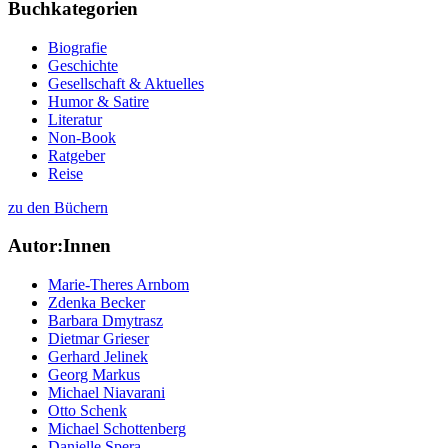
Buchkategorien
Biografie
Geschichte
Gesellschaft & Aktuelles
Humor & Satire
Literatur
Non-Book
Ratgeber
Reise
zu den Büchern
Autor:Innen
Marie-Theres Arnbom
Zdenka Becker
Barbara Dmytrasz
Dietmar Grieser
Gerhard Jelinek
Georg Markus
Michael Niavarani
Otto Schenk
Michael Schottenberg
Danielle Spera