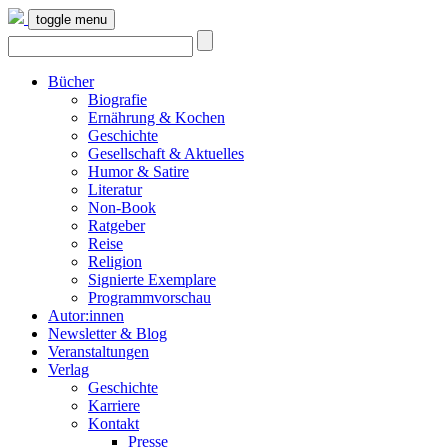
toggle menu
Bücher
Biografie
Ernährung & Kochen
Geschichte
Gesellschaft & Aktuelles
Humor & Satire
Literatur
Non-Book
Ratgeber
Reise
Religion
Signierte Exemplare
Programmvorschau
Autor:innen
Newsletter & Blog
Veranstaltungen
Verlag
Geschichte
Karriere
Kontakt
Presse