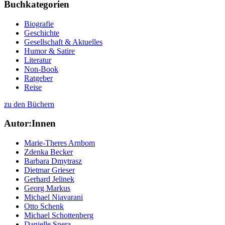
Buchkategorien
Biografie
Geschichte
Gesellschaft & Aktuelles
Humor & Satire
Literatur
Non-Book
Ratgeber
Reise
zu den Büchern
Autor:Innen
Marie-Theres Arnbom
Zdenka Becker
Barbara Dmytrasz
Dietmar Grieser
Gerhard Jelinek
Georg Markus
Michael Niavarani
Otto Schenk
Michael Schottenberg
Danielle Spera