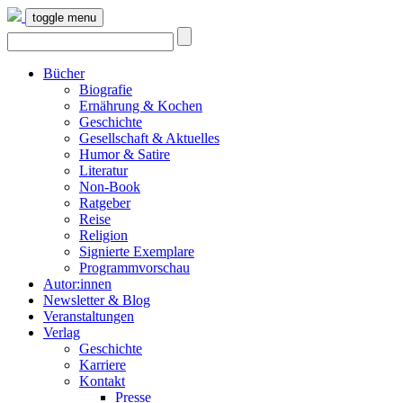
toggle menu
Bücher
Biografie
Ernährung & Kochen
Geschichte
Gesellschaft & Aktuelles
Humor & Satire
Literatur
Non-Book
Ratgeber
Reise
Religion
Signierte Exemplare
Programmvorschau
Autor:innen
Newsletter & Blog
Veranstaltungen
Verlag
Geschichte
Karriere
Kontakt
Presse