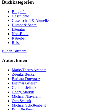
Buchkategorien
Biografie
Geschichte
Gesellschaft & Aktuelles
Humor & Satire
Literatur
Non-Book
Ratgeber
Reise
zu den Büchern
Autor:Innen
Marie-Theres Arnbom
Zdenka Becker
Barbara Dmytrasz
Dietmar Grieser
Gerhard Jelinek
Georg Markus
Michael Niavarani
Otto Schenk
Michael Schottenberg
Danielle Spera