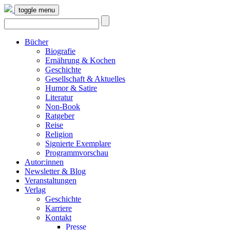
toggle menu
Bücher
Biografie
Ernährung & Kochen
Geschichte
Gesellschaft & Aktuelles
Humor & Satire
Literatur
Non-Book
Ratgeber
Reise
Religion
Signierte Exemplare
Programmvorschau
Autor:innen
Newsletter & Blog
Veranstaltungen
Verlag
Geschichte
Karriere
Kontakt
Presse