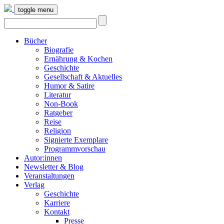
toggle menu
Bücher
Biografie
Ernährung & Kochen
Geschichte
Gesellschaft & Aktuelles
Humor & Satire
Literatur
Non-Book
Ratgeber
Reise
Religion
Signierte Exemplare
Programmvorschau
Autor:innen
Newsletter & Blog
Veranstaltungen
Verlag
Geschichte
Karriere
Kontakt
Presse