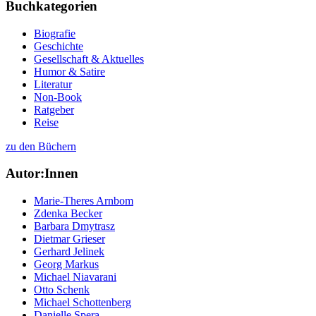
Buchkategorien
Biografie
Geschichte
Gesellschaft & Aktuelles
Humor & Satire
Literatur
Non-Book
Ratgeber
Reise
zu den Büchern
Autor:Innen
Marie-Theres Arnbom
Zdenka Becker
Barbara Dmytrasz
Dietmar Grieser
Gerhard Jelinek
Georg Markus
Michael Niavarani
Otto Schenk
Michael Schottenberg
Danielle Spera