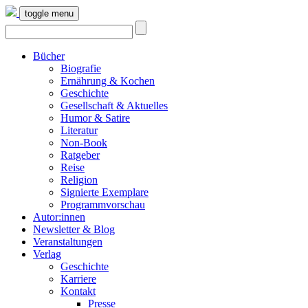
toggle menu
Bücher
Biografie
Ernährung & Kochen
Geschichte
Gesellschaft & Aktuelles
Humor & Satire
Literatur
Non-Book
Ratgeber
Reise
Religion
Signierte Exemplare
Programmvorschau
Autor:innen
Newsletter & Blog
Veranstaltungen
Verlag
Geschichte
Karriere
Kontakt
Presse