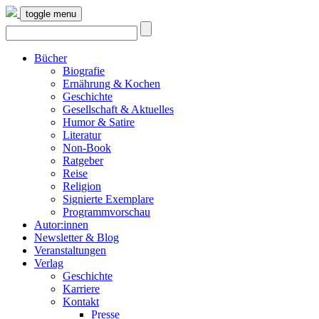
toggle menu
Bücher
Biografie
Ernährung & Kochen
Geschichte
Gesellschaft & Aktuelles
Humor & Satire
Literatur
Non-Book
Ratgeber
Reise
Religion
Signierte Exemplare
Programmvorschau
Autor:innen
Newsletter & Blog
Veranstaltungen
Verlag
Geschichte
Karriere
Kontakt
Presse