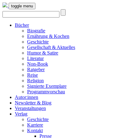
toggle menu
Bücher
Biografie
Ernährung & Kochen
Geschichte
Gesellschaft & Aktuelles
Humor & Satire
Literatur
Non-Book
Ratgeber
Reise
Religion
Signierte Exemplare
Programmvorschau
Autor:innen
Newsletter & Blog
Veranstaltungen
Verlag
Geschichte
Karriere
Kontakt
Presse