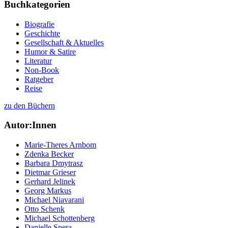
Buchkategorien
Biografie
Geschichte
Gesellschaft & Aktuelles
Humor & Satire
Literatur
Non-Book
Ratgeber
Reise
zu den Büchern
Autor:Innen
Marie-Theres Arnbom
Zdenka Becker
Barbara Dmytrasz
Dietmar Grieser
Gerhard Jelinek
Georg Markus
Michael Niavarani
Otto Schenk
Michael Schottenberg
Danielle Spera