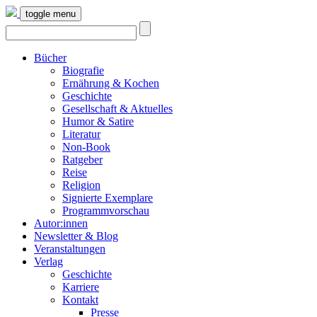
toggle menu
Bücher
Biografie
Ernährung & Kochen
Geschichte
Gesellschaft & Aktuelles
Humor & Satire
Literatur
Non-Book
Ratgeber
Reise
Religion
Signierte Exemplare
Programmvorschau
Autor:innen
Newsletter & Blog
Veranstaltungen
Verlag
Geschichte
Karriere
Kontakt
Presse