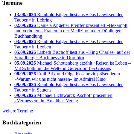
Termine
13.08.2026
Reinhold Bilgeri liest aus »Das Gewissen der
Tauben« in Lebring
02.09.2026
Daniela Angetter-Pfeiffer präsentiert »Bekämpft
und verboten – Frauen in der Medizin« in der Döblinger
Buchhandlung
03.09.2026
Reinhold Bilgeri liest aus »Das Gewissen der
Tauben« in Leoben
05.09.2026
Lisbeth Bischoff liest aus »King Charles« auf der
Vorarlberger Buchmesse in Dornbirn
05.09.2026
Michael Schottenberg erzählt »Reisen ist Leben –
Mit Schotti um die Welt« in Gerersdorf bei Güssing
08.09.2026
Emil Brix und Olga Kosanović präsentieren
»Warum wir uns nicht hassen« im Admiral Kino
09.09.2026
Reinhold Bilgeri liest aus »Das Gewissen der
Tauben« in Sautens
09.09.2026
Michael Lichtwarck-Aschoff präsentiert
»Vermessen« im Amalthea Verlag
weitere Termine
Buchkategorien