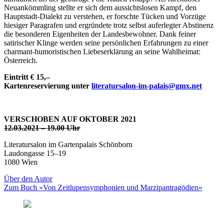
Neuankömmling stellte er sich dem aussichtslosen Kampf, den
Hauptstadt-Dialekt zu verstehen, er forschte Tücken und Vorzüge
hiesiger Paragrafen und ergründete trotz selbst auferlegter Abstinenz
die besonderen Eigenheiten der Landesbewohner. Dank feiner
satirischer Klinge werden seine persönlichen Erfahrungen zu einer
charmant-humoristischen Liebeserklärung an seine Wahlheimat:
Österreich.
Eintritt € 15,–
Kartenreservierung unter
literatursalon-im-palais@gmx.net
VERSCHOBEN AUF OKTOBER 2021
12.03.2021
– 19.00 Uhr
Literatursalon im Gartenpalais Schönborn
Laudongasse 15–19
1080 Wien
Über den Autor
Zum Buch »Von Zeitlupensymphonien und Marzipantragödien«