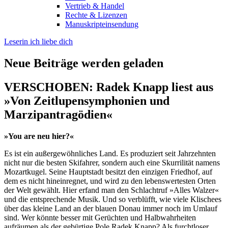
Vertrieb & Handel
Rechte & Lizenzen
Manuskripteinsendung
Leserin ich liebe dich
Neue Beiträge werden geladen
VERSCHOBEN: Radek Knapp liest aus
»Von Zeitlupensymphonien und
Marzipantragödien«
»You are neu hier?«
Es ist ein außergewöhnliches Land. Es produziert seit Jahrzehnten
nicht nur die besten Skifahrer, sondern auch eine Skurrilität namens
Mozartkugel. Seine Hauptstadt besitzt den einzigen Friedhof, auf
dem es nicht hineinregnet, und wird zu den lebenswertesten Orten
der Welt gewählt. Hier erfand man den Schlachtruf »Alles Walzer«
und die entsprechende Musik. Und so verblüfft, wie viele Klischees
über das kleine Land an der blauen Donau immer noch im Umlauf
sind. Wer könnte besser mit Gerüchten und Halbwahrheiten
aufräumen als der gebürtige Pole Radek Knapp? Als furchtloser