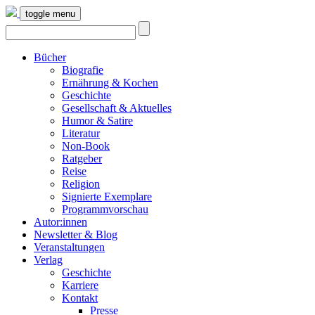
toggle menu
Bücher
Biografie
Ernährung & Kochen
Geschichte
Gesellschaft & Aktuelles
Humor & Satire
Literatur
Non-Book
Ratgeber
Reise
Religion
Signierte Exemplare
Programmvorschau
Autor:innen
Newsletter & Blog
Veranstaltungen
Verlag
Geschichte
Karriere
Kontakt
Presse