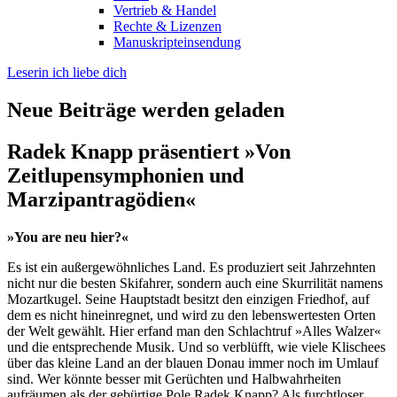
Vertrieb & Handel
Rechte & Lizenzen
Manuskripteinsendung
Leserin ich liebe dich
Neue Beiträge werden geladen
Radek Knapp präsentiert »Von
Zeitlupensymphonien und
Marzipantragödien«
»You are neu hier?«
Es ist ein außergewöhnliches Land. Es produziert seit Jahrzehnten
nicht nur die besten Skifahrer, sondern auch eine Skurrilität namens
Mozartkugel. Seine Hauptstadt besitzt den einzigen Friedhof, auf
dem es nicht hineinregnet, und wird zu den lebenswertesten Orten
der Welt gewählt. Hier erfand man den Schlachtruf »Alles Walzer«
und die entsprechende Musik. Und so verblüfft, wie viele Klischees
über das kleine Land an der blauen Donau immer noch im Umlauf
sind. Wer könnte besser mit Gerüchten und Halbwahrheiten
aufräumen als der gebürtige Pole Radek Knapp? Als furchtloser