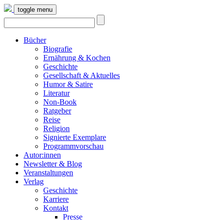
toggle menu
Bücher
Biografie
Ernährung & Kochen
Geschichte
Gesellschaft & Aktuelles
Humor & Satire
Literatur
Non-Book
Ratgeber
Reise
Religion
Signierte Exemplare
Programmvorschau
Autor:innen
Newsletter & Blog
Veranstaltungen
Verlag
Geschichte
Karriere
Kontakt
Presse