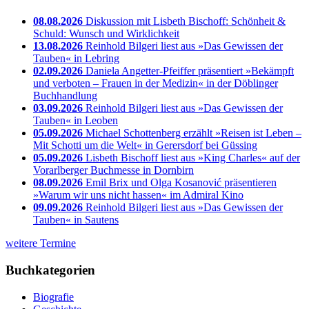
08.08.2026
Diskussion mit Lisbeth Bischoff: Schönheit &
Schuld: Wunsch und Wirklichkeit
13.08.2026
Reinhold Bilgeri liest aus »Das Gewissen der
Tauben« in Lebring
02.09.2026
Daniela Angetter-Pfeiffer präsentiert »Bekämpft
und verboten – Frauen in der Medizin« in der Döblinger
Buchhandlung
03.09.2026
Reinhold Bilgeri liest aus »Das Gewissen der
Tauben« in Leoben
05.09.2026
Michael Schottenberg erzählt »Reisen ist Leben –
Mit Schotti um die Welt« in Gerersdorf bei Güssing
05.09.2026
Lisbeth Bischoff liest aus »King Charles« auf der
Vorarlberger Buchmesse in Dornbirn
08.09.2026
Emil Brix und Olga Kosanović präsentieren
»Warum wir uns nicht hassen« im Admiral Kino
09.09.2026
Reinhold Bilgeri liest aus »Das Gewissen der
Tauben« in Sautens
weitere Termine
Buchkategorien
Biografie