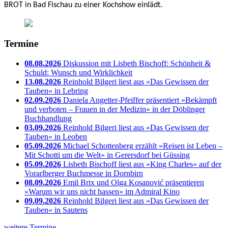
BROT in Bad Fischau zu einer Kochshow einlädt.
Termine
08.08.2026
Diskussion mit Lisbeth Bischoff: Schönheit &
Schuld: Wunsch und Wirklichkeit
13.08.2026
Reinhold Bilgeri liest aus »Das Gewissen der
Tauben« in Lebring
02.09.2026
Daniela Angetter-Pfeiffer präsentiert »Bekämpft
und verboten – Frauen in der Medizin« in der Döblinger
Buchhandlung
03.09.2026
Reinhold Bilgeri liest aus »Das Gewissen der
Tauben« in Leoben
05.09.2026
Michael Schottenberg erzählt »Reisen ist Leben –
Mit Schotti um die Welt« in Gerersdorf bei Güssing
05.09.2026
Lisbeth Bischoff liest aus »King Charles« auf der
Vorarlberger Buchmesse in Dornbirn
08.09.2026
Emil Brix und Olga Kosanović präsentieren
»Warum wir uns nicht hassen« im Admiral Kino
09.09.2026
Reinhold Bilgeri liest aus »Das Gewissen der
Tauben« in Sautens
weitere Termine