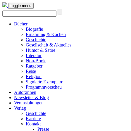
toggle menu
Bücher
Biografie
Ernährung & Kochen
Geschichte
Gesellschaft & Aktuelles
Humor & Satire
Literatur
Non-Book
Ratgeber
Reise
Religion
Signierte Exemplare
Programmvorschau
Autor:innen
Newsletter & Blog
Veranstaltungen
Verlag
Geschichte
Karriere
Kontakt
Presse